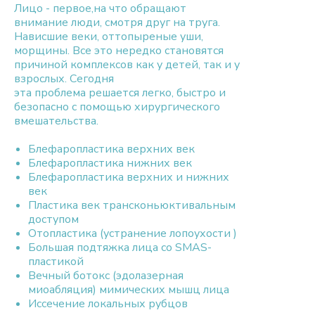
Лицо - первое,на что обращают
внимание люди, смотря друг на труга.
Нависшие веки, оттопыреные уши,
морщины. Все это нередко становятся
причиной комплексов как у детей, так и у
взрослых. Сегодня
эта проблема решается легко, быстро и
безопасно с помощью хирургического
вмешательства.
Блефаропластика верхних век
Блефаропластика нижних век
Блефаропластика верхних и нижних
век
Пластика век трансконьюктивальным
доступом
Отопластика (устранение лопоухости )
Большая подтяжка лица со SMAS-
пластикой
Вечный ботокс (эдолазерная
миоабляция) мимических мышц лица
Иссечение локальных рубцов